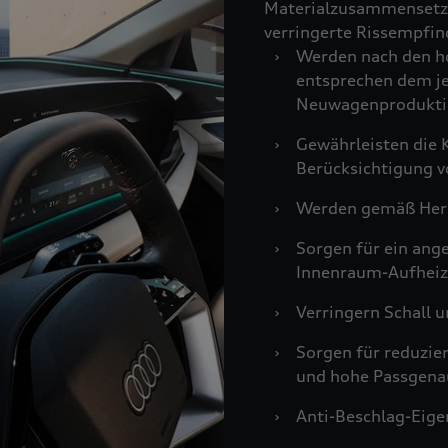
Materialzusammensetzu
verringerte Rissempfind
›
Werden nach den ho
entsprechen dem je
Neuwagenprodukti
›
Gewährleisten die K
Berücksichtigung v
›
Werden gemäß Hers
›
Sorgen für ein an
Innenraum-Aufheiz
›
Verringern Schall u
›
Sorgen für reduzie
und hohe Passgenau
›
Anti-Beschlag-Eigen