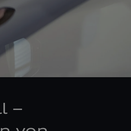
l –
n von