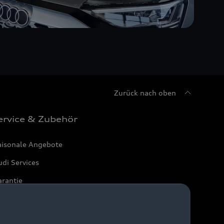
Zurück nach oben
ervice & Zubehör
aisonale Angebote
di Services
arantie
di digital services
yAudi