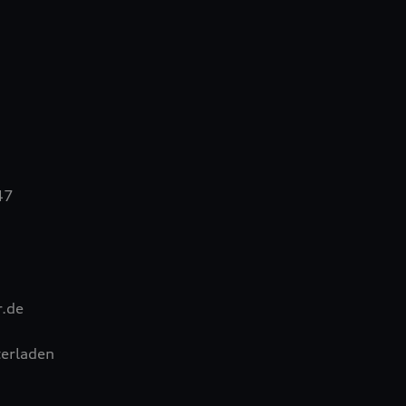
47
.de
erladen