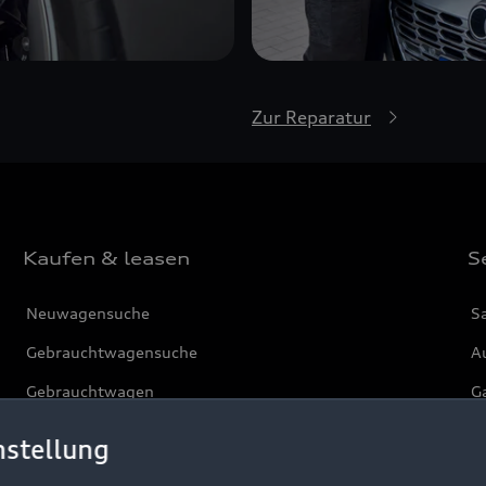
Zur Reparatur
Kaufen & leasen
S
Neuwagensuche
S
Gebrauchtwagensuche
Au
Gebrauchtwagen
G
Finanzierung
Au
nstellung
Aktionen & Angebote
m