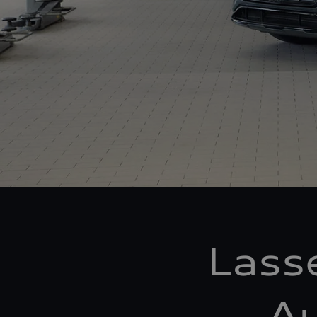
Lass
Au