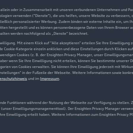
Geschäftskunden
, allein oder in Zusammenarbeit mit unseren verbundenen Unternehmen und Part
nologien verwenden ("Dienste"), die uns helfen, unsere Website zu verbessern,
hließlich personalisierter Werbung. Zudem binden wir externe Inhalte ein, um I
Über Audi
tten hergestellt und es können personenbezogene Daten von Ihrem Browser an 
halten werden nachfolgend als „Dienste“ bezeichnet.
Unternehmen
illigung. Mit einem Klick auf "Alle akzeptieren" erteilen Sie Ihre Einwilligung
ede Cookie-Kategorie einzeln anklicken und diese Einstellungen durch Klicken au
Karriere
twendigen Cookies (z. B. der Ensighten Privacy Manager, unser Einwilligungsma
 aber wenn Sie Ihre Einwilligung nicht erteilen, können Sie bestimmte unserer 
Investor Relations
orien von Cookies verwalten. Sie können Ihre Einwilligung jederzeit mit Wirku
-Einstellungen" in der Fußzeile der Webseite. Weitere Informationen sowie ko
Presse & Media Center
enschutzhinweis
und im
Impressum
.
Datenschutz
Audi erleben
de Funktionen während der Nutzung der Webseite zur Verfügung zu stellen. Zu
Newsletter
 (unser Einwilligungsmanagementtool). Der Ensighten Privacy Manager verwen
ihre Einwilligung erteilt haben. Weitere Informationen zum Ensighten Privacy 