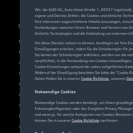
Wir, die AUDI AG, Auto-Union-Straße 1, 85057 Ingolstadt
eigene und Dienste Dritter, die Cookies und ähnliche Tech
Ihre Interessen zugeschnittene Inhalte anzuzeigen, einsc
Support
Verbindungen zwischen Ihrem Browser und Servern von Dri
ähnliche Technologien und die Einbindung von externen In
Kundenservice
Um diese Dienste nutzen zu können, benötigen wir Ihre Einw
Einwilligungen erteilen, indem Sie die Schieberegler für j
Händlersuche
Sie keinen der Schieberegler anklicken, werden nur die no
verpflichtet, in die Verwendung von Cookies einzuwilligen,
Audi Code
Cookie-Einstellungen anhand der unten aufgeführten Kateg
Widerruf der Einwilligung beachten Sie bitte die "Cookie
Häufige Fragen (FAQ)
Daten finden Sie in unserer
Cookie Richtlinie
, unserem
Dat
Audi Online Beratung
Notwendige Cookies
Online-Terminvereinbarung
Notwendige Cookies werden benötigt, um Ihnen grundlegen
Servicekontakt
Fahrzeugkonfigurator oder der Ensighten Privacy Manager
und wenn ja, für welche Kategorien von Cookies Benutzer 
Bordbuch & Bedienungsanleitungen
können Sie in unserer
Cookie Richtlinie
nachlesen.
Verträge kündigen